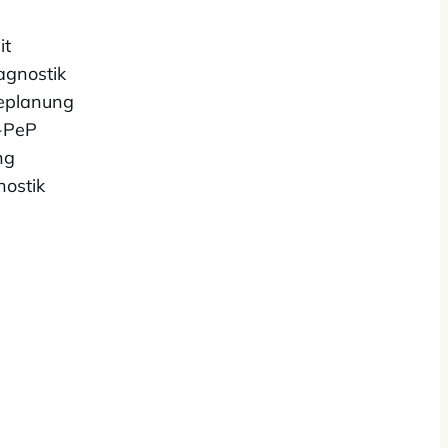
it
iagnostik
ieplanung
-PeP
ng
ostik