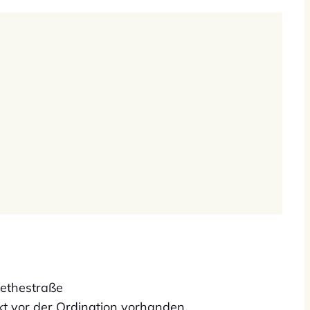
oethestraße
kt vor der Ordination vorhanden