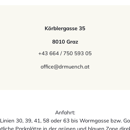
Körblergasse 35
8010 Graz
+43 664 / 750 593 05
office@drmuench.at
Anfahrt:
: Linien 30, 39, 41, 58 oder 63 bis Wormgasse bzw. G
ntliche Parkplätze in der grünen und blauen Zone dire